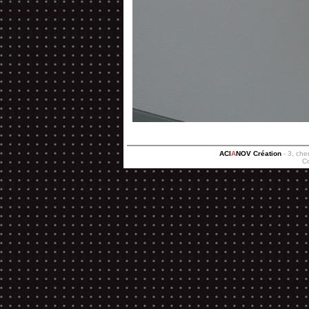
ACI
A
NOV Création
- 3, che
C