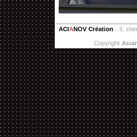
ACI
A
NOV Création
- 3, che
Copyright
Acia