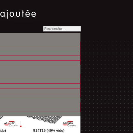
des Tôles Perforées Ondulées
ide)
R18T25 (47% vide)
ide)
R14T19 (49% vide)