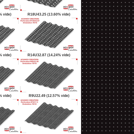
% vide)
R18U43.25 (13.60% vide)
% vide)
R14U32.87 (14.24% vide)
% vide)
R9U22.49 (12.57% vide)