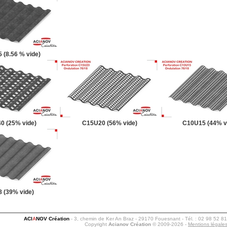
 (8.56 % vide)
0 (25% vide)
C15U20 (56% vide)
C10U15 (44% v
 (39% vide)
ACI
A
NOV Création
- 3, chemin de Ker An Braz - 29170 Fouesnant - Tél. : 02 98 52 81
Copyright
Acianov Création
© 2009-2026 -
Mentions légale