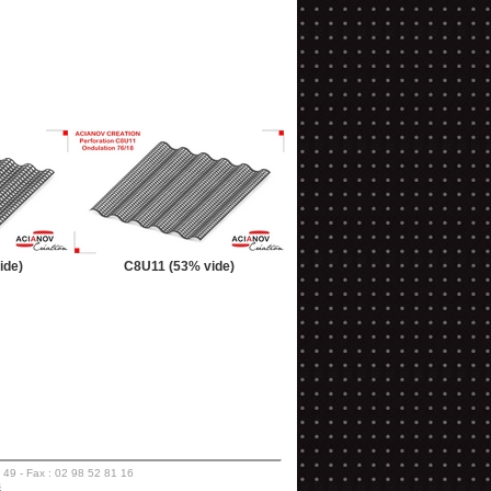
ide)
C8U11 (53% vide)
 49 - Fax : 02 98 52 81 16
s