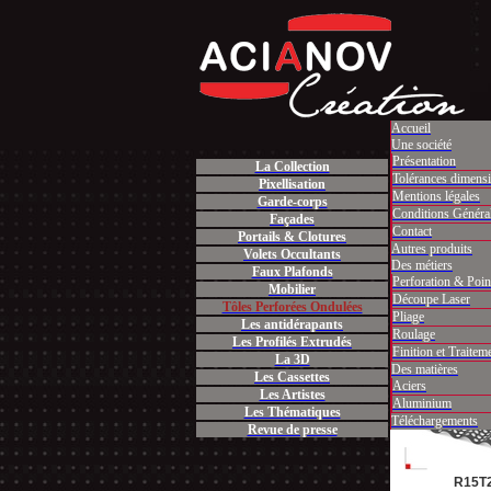
Accueil
Une société
Présentation
La Collection
Accueil
T
Tolérances dimensi
Pixellisation
Mentions légales
Garde-corps
Conditions Généra
Façades
Contact
Portails & Clotures
Autres produits
Volets Occultants
Des métiers
Faux Plafonds
Perforation & Poi
Mobilier
Découpe Laser
Tôles Perforées Ondulées
Pliage
Les antidérapants
R30T3
Roulage
Les Profilés Extrudés
Finition et Traitem
La 3D
Des matières
Les Cassettes
Aciers
Les Artistes
Aluminium
Les Thématiques
Téléchargements
Revue de presse
R15T2