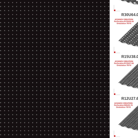
R30U64.0
R15U38.0
R12U27.6