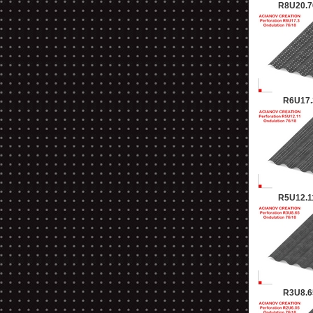
R8U20.76
R6U17.3
R5U12.11
R3U8.65