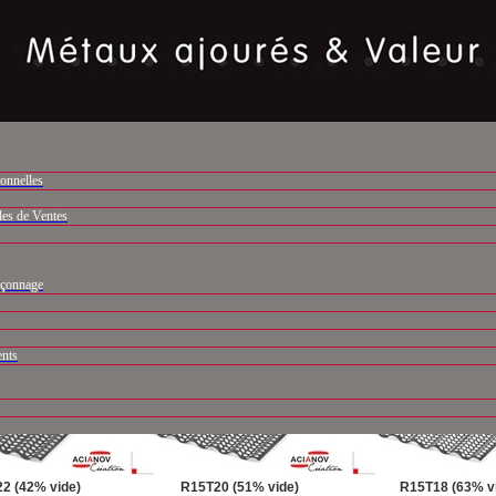
ôles Perforées Ondulées
Réalisations
Réalisations
Rendus Réalistes 
onnelles
les de Ventes
nçonnage
7 (60% vide)
R20T27 (50% vide)
R20T25 (58% v
ents
2 (42% vide)
R15T20 (51% vide)
R15T18 (63% v