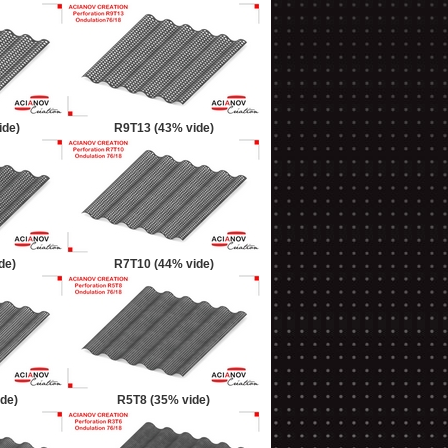
ide)
R9T13 (43% vide)
de)
R7T10 (44% vide)
de)
R5T8 (35% vide)