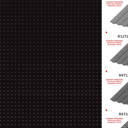
R12T1
R8T12
R6T10