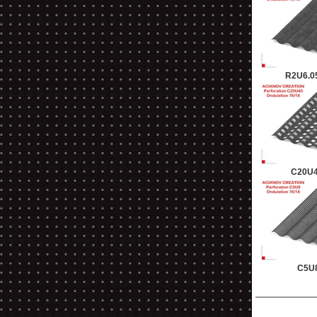
R2U6.05
C20U4
C5U8